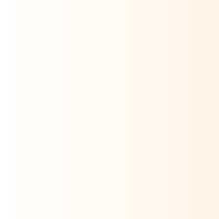
Terminée
Domaine Les Buis
4 jours
Yoga & Créativité
590
2 octobre 2025
En savoir plus
Terminée