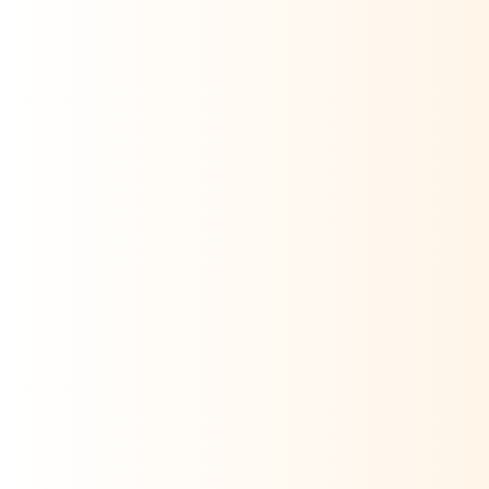
Gourde / crème solaire / lunettes de soleil
Yoga & Chill - Edition 2
5 juillet 2026
Seine et Marne, France
1 jour
90€
/ Personne
Réserver cette retraite
Réserver cette retraite