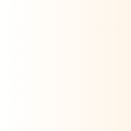
Terminée
Pays Basque, France
4 jours
Yoga & Nature Basque
590€
10 février 2026
En savoir plus