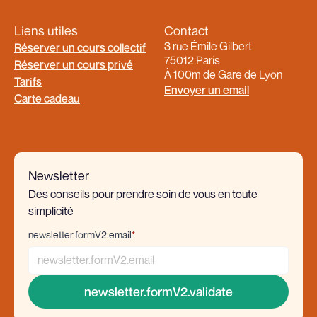
Liens utiles
Contact
3 rue Émile Gilbert
Réserver un cours collectif
75012 Paris
Réserver un cours privé
À 100m de Gare de Lyon
Tarifs
Envoyer un email
Carte cadeau
Newsletter
Des conseils pour prendre soin de vous en toute
simplicité
newsletter.formV2.email
*
newsletter.formV2.validate