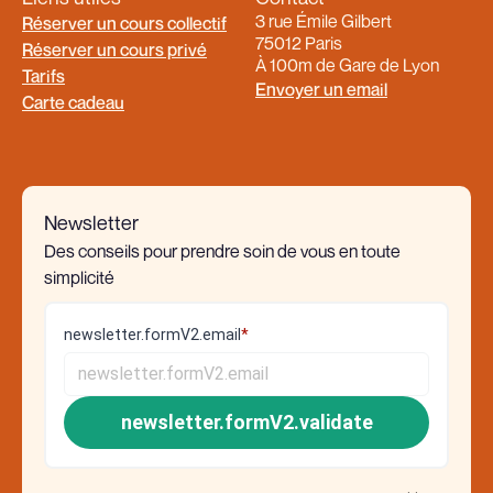
3 rue Émile Gilbert
Réserver un cours collectif
75012 Paris
Réserver un cours privé
À 100m de Gare de Lyon
Tarifs
Envoyer un email
Carte cadeau
Newsletter
Des conseils pour prendre soin de vous en toute
simplicité
newsletter.formV2.email
*
newsletter.formV2.validate