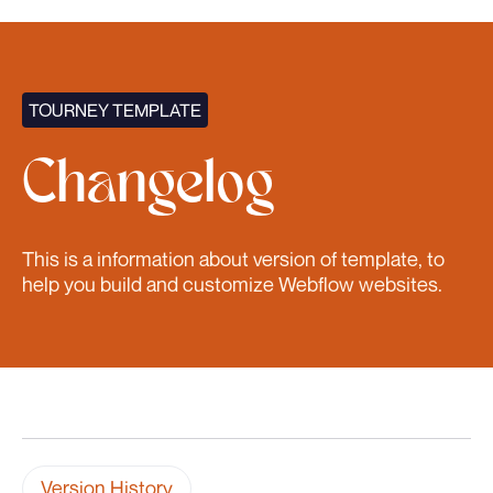
TOURNEY TEMPLATE
Changelog
This is a information about version of template, to
help you build and customize Webflow websites.
Version History