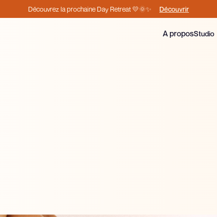
Découvrir
Découvrez la prochaine Day Retreat 💛🌞✨
A propos
Studio