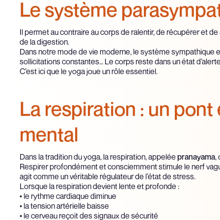
Le système parasympa
Il permet au contraire au corps de ralentir, de récupérer et d
de la digestion.
Dans notre mode de vie moderne, le système sympathique est 
sollicitations constantes… Le corps reste dans un état d’aler
C’est ici que le yoga joue un rôle essentiel.
La respiration : un pont 
mental
Dans la tradition du yoga, la respiration, appelée
pranayama
,
Respirer profondément et consciemment stimule le nerf vag
agit comme un véritable régulateur de l’état de stress.
Lorsque la respiration devient lente et profonde :
• le rythme cardiaque diminue
• la tension artérielle baisse
• le cerveau reçoit des signaux de sécurité