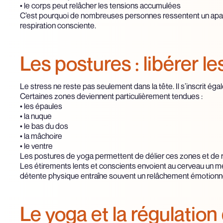
• le corps peut relâcher les tensions accumulées
C’est pourquoi de nombreuses personnes ressentent un ap
respiration consciente.
Les postures : libérer 
Le stress ne reste pas seulement dans la tête. Il s’inscrit ég
Certaines zones deviennent particulièrement tendues :
• les épaules
• la nuque
• le bas du dos
• la mâchoire
• le ventre
Les postures de yoga permettent de délier ces zones et de rel
Les étirements lents et conscients envoient au cerveau un me
détente physique entraîne souvent un relâchement émotionne
Le yoga et la régulatio